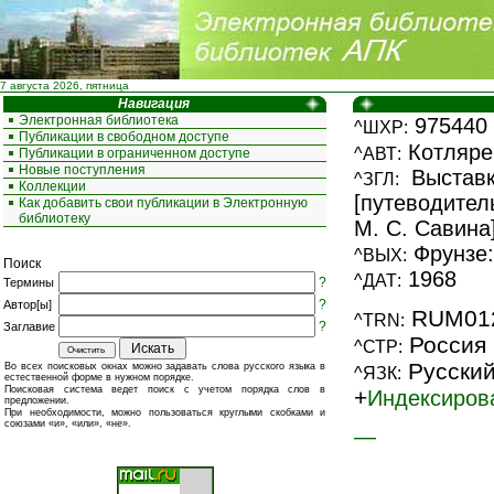
7 августа 2026, пятница
Навигация
Электронная библиотека
975440
^ШХР:
Публикации в свободном доступе
Котлярев
^АВТ:
Публикации в ограниченном доступе
Новые поступления
Выставк
^ЗГЛ:
Коллекции
[путеводитель
Как добавить свои публикации в Электронную
библиотеку
М. С. Савина
Фрунзе: 
^ВЫХ:
Поиск
1968
^ДАТ:
?
Термины
?
Автор[ы]
RUM01
^TRN:
?
Заглавие
Россия
^СТР:
Русски
Во всех поисковых окнах можно задавать слова русского языка в
^ЯЗК:
естественной форме в нужном порядке.
Поисковая система ведет поиск с учетом порядка слов в
+
Индексиров
предложении.
При необходимости, можно пользоваться круглыми скобками и
союзами «и», «или», «не».
—