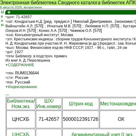
Электронная библиотека Сводного каталога библиотек АПК
9 августа 2026, воскресенье
М
е
71-42657
^ШХР:
н
[ред. предисл.]
Николай Дмитриевич. (экономист).
Кондратьев Н.Д.
^АВТ:
ю
[570]
[570]
[570]
Вайнштейн А.Л.
; Игнатьев М.В.
; Любимов Н.П.
; Кустар
[570]
[570]
[570]
Озеров И.Н.
; Конюс А.А.
; Чижиков О.Л.
Конъюнктурный институт. Москва
^КАВ:
Крестьянские индексы : сборник трудов Конъюнктурного института / К
^ЗГЛ:
Н. Д. Кондратьева при участии И. Н. Жирковича [и др.] [предисл.: зав. Конъ
Москва: Финансовое изд-во НКФ СССР, 1927. - 96 с., табл.; 24 см
^ВЫХ:
1927
^ДАТ:
Библиогр. в подстроч. примеч.
^ПРМ:
Из книг А. Д. Перелешина
+
СОДЕРЖАНИЕ
RUM0136644
^TRN:
Россия
^СТР:
Русский
^ЯЗК:
+
Индексирование
—
Библиотека/
ШХ/
Штрих-код
Местонахожде
Ном.экз.
Инв.номер
ЦНСХБ
71-42657
5000012391726
ОХ
ЦНСХБ
безинвентарный учет 0 экз.