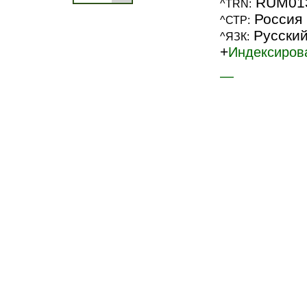
RUM01
^TRN:
Россия
^СТР:
Русски
^ЯЗК:
+
Индексиров
—