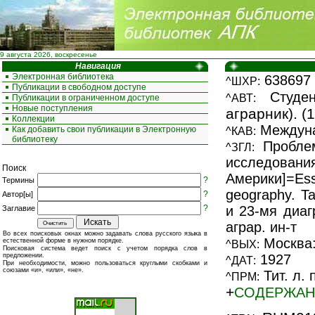
9 августа 2026, воскресенье
Навигация
Электронная библиотека
638697
^ШХР:
Публикации в свободном доступе
Студен
^АВТ:
Публикации в ограниченном доступе
Новые поступления
аграрник). (
Коллекции
Междуна
Как добавить свои публикации в Электронную
^КАВ:
библиотеку
Проблем
^ЗГЛ:
исследовани
Поиск
Америки]=Es
?
Термины
geography. T
?
Автор[ы]
?
и 23-мя диаг
Заглавие
аграр. ин-т
Во всех поисковых окнах можно задавать слова русского языка в
Москва: 
естественной форме в нужном порядке.
^ВЫХ:
Поисковая система ведет поиск с учетом порядка слов в
предложении.
1927
^ДАТ:
При необходимости, можно пользоваться круглыми скобками и
союзами «и», «или», «не».
Тит. л. 
^ПРМ:
+
СОДЕРЖАН