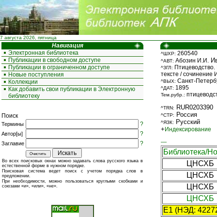
7 августа 2026, пятница
Навигация
Электронная библиотека
260540
^ШХР:
Публикации в свободном доступе
Ив
Абозин И.И.
^АВТ:
Публикации в ограниченном доступе
Птицеводство. 
^ЗГЛ:
тексте / сочинение
Новые поступления
Санкт-Петербург
Коллекции
^ВЫХ:
1895
^ДАТ:
Как добавить свои публикации в Электронную
птицеводст
Тем.рубр.:
библиотеку
RUR0203390
^TRN:
Россия
Поиск
^СТР:
Русский
^ЯЗК:
?
Термины
+
Индексирование
?
Автор[ы]
—
?
Заглавие
Библиотека/Но
Во всех поисковых окнах можно задавать слова русского языка в
ЦНСХБ
естественной форме в нужном порядке.
Поисковая система ведет поиск с учетом порядка слов в
ЦНСХБ
предложении.
При необходимости, можно пользоваться круглыми скобками и
ЦНСХБ
союзами «и», «или», «не».
ЦНСХБ
E1 (НЭД: 4227