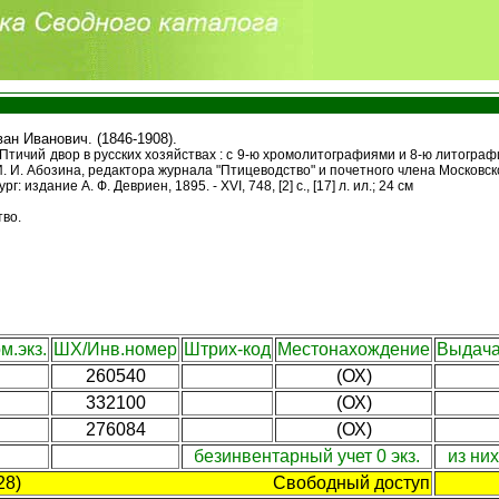
ан Иванович. (1846-1908).
Птичий двор в русских хозяйствах : с 9-ю хромолитографиями и 8-ю литогра
 И. И. Абозина, редактора журнала "Птицеводство" и почетного члена Москов
: издание А. Ф. Девриен, 1895. - XVI, 748, [2] с., [17] л. ил.; 24 см
во.
м.экз.
ШХ/Инв.номер
Штрих-код
Местонахождение
Выдача
260540
(ОХ)
332100
(ОХ)
276084
(ОХ)
безинвентарный учет 0 экз.
из ни
28)
Свободный доступ