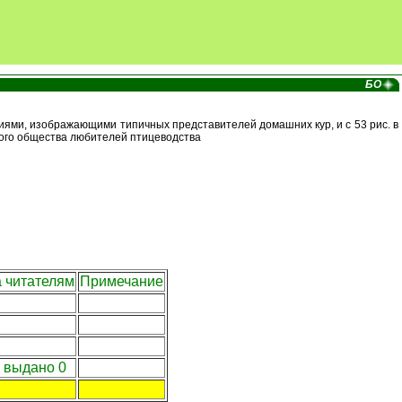
БО
фиями, изображающими типичных представителей домашних кур, и с 53 рис. в
ского общества любителей птицеводства
 читателям
Примечание
х выдано 0