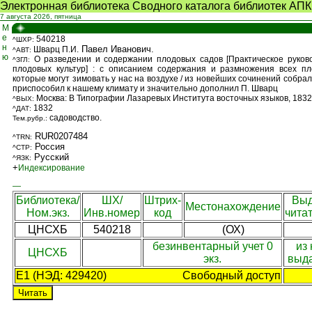
Электронная библиотека Сводного каталога библиотек АПК
7 августа 2026, пятница
М
е
540218
^ШХР:
н
Павел Иванович.
Шварц П.И.
^АВТ:
ю
О разведении и содержании плодовых садов
[Практическое руко
^ЗГЛ:
плодовых культур] : с описанием содержания и размножения всех пл
которые могут зимовать у нас на воздухе / из новейших сочинений собра
приспособил к нашему климату и значительно дополнил П. Шварц
Москва: В Типографии Лазаревых Института восточных языков, 1832. - 
^ВЫХ:
1832
^ДАТ:
садоводство.
Тем.рубр.:
RUR0207484
^TRN:
Россия
^СТР:
Русский
^ЯЗК:
+
Индексирование
—
Библиотека/
ШХ/
Штрих-
Выд
Местонахождение
Ном.экз.
Инв.номер
код
чита
ЦНСХБ
540218
(ОХ)
безинвентарный учет 0
из 
ЦНСХБ
экз.
выда
E1 (НЭД: 429420)
Свободный доступ