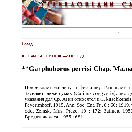
/
Энциклопедии, словари, справочники (поиск)
Нас
Назад
41. Сем. SCOLYTIDAE—КОРОЕДЫ
**Garphoborus perrisi
Chap. Малы
—
Повреждает маслину и фисташку. Развивается 
Заселяет также сумах (Cotinus coggygria), иног
указания для Ср. Азии относятся к С. kuschkensi
Peyerimhoff, 1915, Ann. Soc. Ent. Fr., 8 : 60; 1919,
odd. Zemsk. Mus. Praze, 19 : 172; Зайцев, 195
Вредители леса, 1955 : 681.