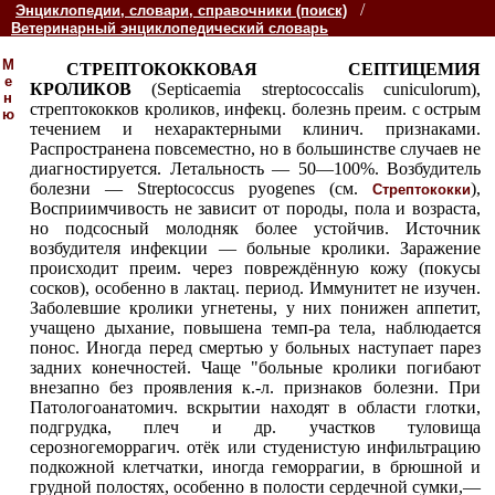
/
Энциклопедии, словари, справочники (поиск)
Ветеринарный энциклопедический словарь
М
СТРЕПТОКОККОВАЯ СЕПТИЦЕМИЯ
е
КРОЛИКОВ
(Septicaemia streptococcalis cuniculorum),
н
стрептококков кроликов, инфекц. болезнь преим. с острым
ю
течением и нехарактерными клинич. признаками.
Распространена повсеместно, но в большинстве случаев не
диагностируется. Летальность — 50—100%. Возбудитель
болезни — Streptococcus pyogenes (см.
),
Стрептококки
Восприимчивость не зависит от породы, пола и возраста,
но подсосный молодняк более устойчив. Источник
возбудителя инфекции — больные кролики. Заражение
происходит преим. через повреждённую
кожу (покусы
сосков), особенно в лактац. период. Иммунитет не изучен.
Заболевшие кролики угнетены, у них понижен аппетит,
учащено дыхание, повышена темп-pa тела, наблюдается
понос. Иногда перед смертью у больных наступает парез
задних конечностей. Чаще "больные кролики погибают
внезапно без проявления к.-л. признаков болезни. При
Патологоанатомич. вскрытии находят в области глотки,
подгрудка, плеч и др. участков туловища
серозногеморрагич. отёк
или студенистую инфильтрацию
подкожной клетчатки, иногда геморрагии, в брюшной и
грудной полостях, особенно в полости сердечной сумки,—