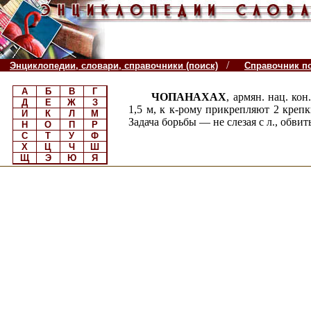
/
Энциклопедии, словари, справочники (поиск)
Справочник п
А
Б
В
Г
ЧОПАНАХАХ
, армян. нац. ко
Д
Е
Ж
З
1,5 м, к к-рому прикрепляют 2 кре
И
К
Л
М
Задача борьбы — не слезая с л., обви
Н
О
П
Р
С
Т
У
Ф
Х
Ц
Ч
Ш
Щ
Э
Ю
Я