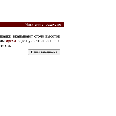
Читатели спрашивают
площадки вкапывают столб высотой
ним
седел участников игры.
лукам
те с л.