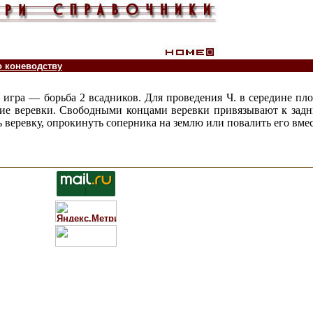
о коневодству
н. игра — борьба 2 всадников. Для проведения Ч. в середине 
пкие веревки. Свободными концами веревки привязывают к зад
ть веревку, опрокинуть соперника на землю или повалить его вмес