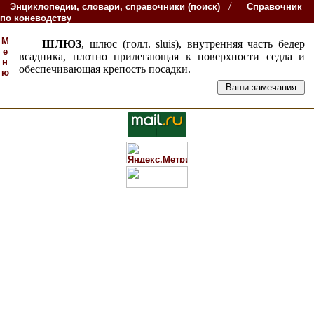
/
Энциклопедии, словари, справочники (поиск)
Справочник
по коневодству
М
ШЛЮЗ
, шлюс (голл. sluis), внутренняя часть бедер
е
всадника, плотно прилегающая к поверхности седла и
н
обеспечивающая крепость посадки.
ю