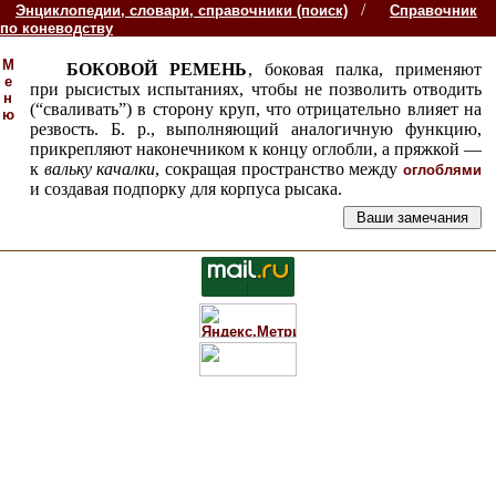
/
Энциклопедии, словари, справочники (поиск)
Справочник
по коневодству
М
БОКОВОЙ РЕМЕНЬ
, боковая палка, применяют
е
при рысистых испытаниях, чтобы не позволить отводить
н
(“сваливать”) в сторону круп, что отрицательно влияет на
ю
резвость. Б. р., выполняющий аналогичную функцию,
прикрепляют наконечником к концу оглобли, а пряжкой —
к
вальку качалки
, сокращая пространство между
оглоблями
и создавая подпорку для корпуса рысака.