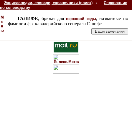
/
Энциклопедии, словари, справочники (поиск)
Справочник
по коневодству
М
ГАЛИФЕ
, брюки для
, названные по
верховой езды
е
фамилии фр. кавалерийского генерала Галифе.
н
ю