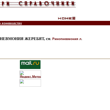
о коневодству
ЕВМОНИЯ ЖЕРЕБЯТ, см
.
.
Ринопневмония л