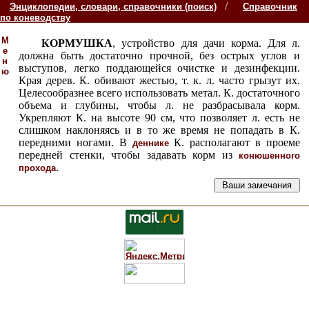
/
Энциклопедии, словари, справочники (поиск)
Справочник
по коневодству
М
КОРМУШКА
, устройство для дачи корма. Для л.
е
должна быть достаточно прочной, без острых углов и
н
выступов, легко поддающейся очистке и дезинфекции.
ю
Края дерев. К. обивают жестью, т. к. л. часто грызут их.
Целесообразнее всего использовать метал. К. достаточного
объема и глубины, чтобы л. не разбрасывала корм.
Укрепляют К. на высоте 90 см, что позволяет л. есть не
слишком наклоняясь и в то же время не попадать в К.
передними ногами. В
К. располагают в проеме
деннике
передней стенки, чтобы задавать корм из
конюшенного
.
прохода