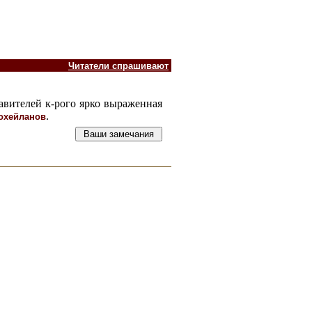
Читатели спрашивают
тавителей к-рого ярко выраженная
.
охейланов