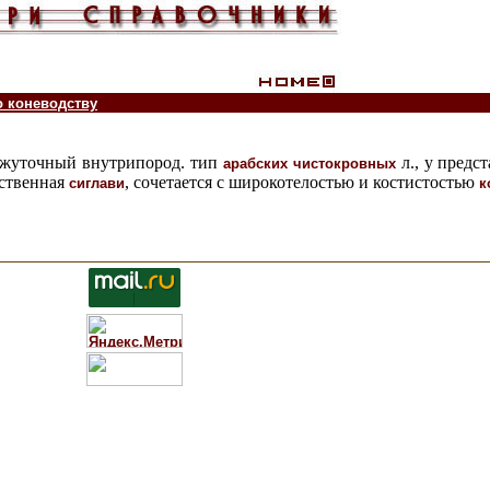
о коневодству
ежуточный внутрипород. тип
л., у предс
арабских чистокровных
йственная
, сочетается с широкотелостью и костистостью
сиглави
к