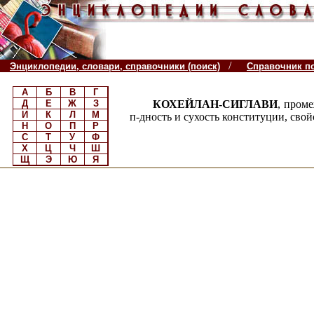
/
Энциклопедии, словари, справочники (поиск)
Справочник п
А
Б
В
Г
Д
Е
Ж
З
КОХЕЙЛАН-СИГЛАВИ
, пром
И
К
Л
М
п-дность и сухость конституции, сво
Н
О
П
Р
С
Т
У
Ф
Х
Ц
Ч
Ш
Щ
Э
Ю
Я