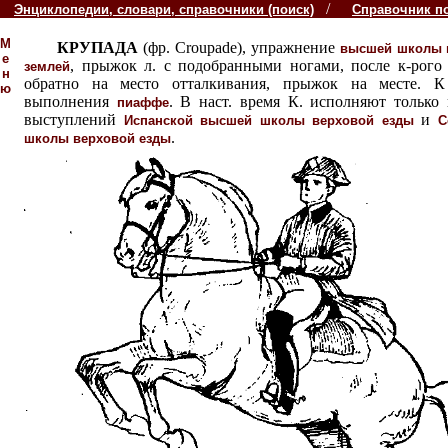
/
Энциклопедии, словари, справочники (поиск)
Справочник п
М
КРУПАДА
(фр. Croupade), упражнение
высшей школы 
е
, прыжок л. с подобранными ногами, после к-рого 
землей
н
обратно на место отталкивания, прыжок на месте. К
ю
выполнения
. В наст. время К. исполняют только 
пиаффе
выступлений
и
Испанской высшей школы верховой езды
С
.
школы верховой езды