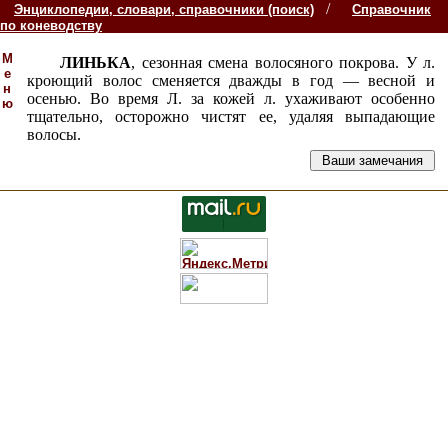
/
Энциклопедии, словари, справочники (поиск)
Справочник
по коневодству
М
ЛИНЬКА
, сезонная смена волосяного покрова. У л.
е
кроющий волос сменяется дважды в год — весной и
н
осенью. Во время Л. за кожей л. ухаживают особенно
ю
тщательно, осторожно чистят ее, удаляя выпадающие
волосы.