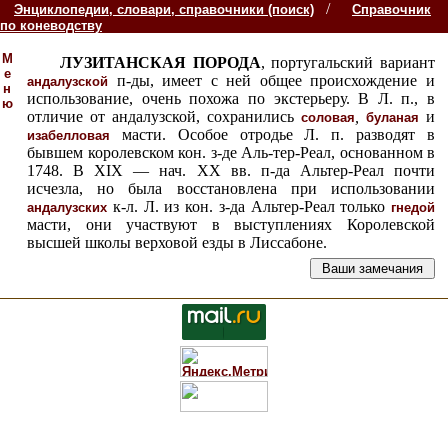
/
Энциклопедии, словари, справочники (поиск)
Справочник
по коневодству
М
ЛУЗИТАНСКАЯ ПОРОДА
, португальский вариант
е
п-ды, имеет с ней общее происхождение и
андалузской
н
использование, очень похожа по экстерьеру. В Л. п., в
ю
отличие от андалузской, сохранились
,
и
соловая
буланая
масти. Особое отродье Л. п. разводят в
изабелловая
бывшем королевском кон. з-де Аль-тер-Реал, основанном в
1748. В XIX — нач. XX вв. п-да Альтер-Реал почти
исчезла, но была восстановлена при использовании
к-л. Л. из кон. з-да Альтер-Реал только
андалузских
гнедой
масти, они участвуют в выступлениях Королевской
высшей школы верховой езды в Лиссабоне.