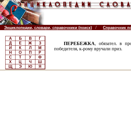
/
Энциклопедии, словари, справочники (поиск)
Справочник п
А
Б
В
Г
Д
Е
Ж
З
ПЕРЕБЕЖКА
, обязател. в 
И
К
Л
М
победителя, к-рому вручали приз.
Н
О
П
Р
С
Т
У
Ф
Х
Ц
Ч
Ш
Щ
Э
Ю
Я