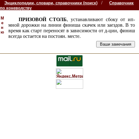
/
Энциклопедии, словари, справочники (поиск)
Справочник
по коневодству
М
ПРИЗОВОЙ СТОЛБ
, устанавливают сбоку от ип-
е
мной дорожки на линии финиша скачек или заездов. В то
н
время как старт переносят в зависимости от д-ции, финиш
ю
всегда остается на постоян. месте.