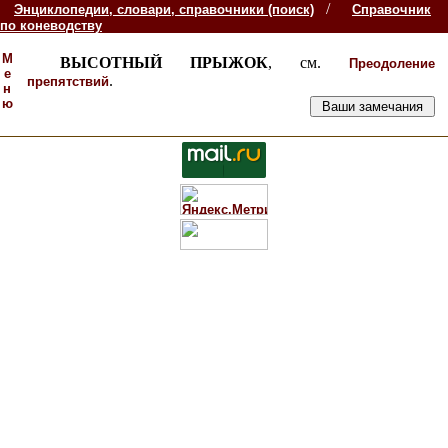
/
Энциклопедии, словари, справочники (поиск)
Справочник
по коневодству
М
ВЫСОТНЫЙ ПРЫЖОК
, см.
Преодоление
е
.
препятствий
н
ю