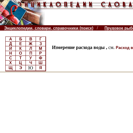
/
Энциклопедии, словари, справочники (поиск)
Прудовое рыб
А
Б
В
Г
Д
Е
Ж
З
Измерение расхода воды ,
см.
Расход в
И
К
Л
М
Н
О
П
Р
С
Т
У
Ф
Х
Ц
Ч
Ш
Ю
Щ
Э
Я