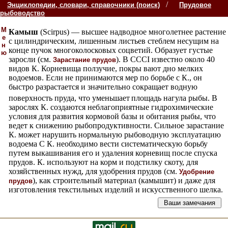
/
Энциклопедии, словари, справочники (поиск)
Прудовое
рыбоводство
М
Камыш
(Scirpus) — высшее надводное многолетнее растение
е
с цилиндрическим, лишенным листьев стеблем несущим на
н
конце пучок многоколосковых соцветий. Образует густые
ю
заросли (см.
). В CCCI известно около 40
Зарастание прудов
видов К. Корневища ползучие, покры вают дно мелких
водоемов. Если не принимаются мер по борьбе с К., он
быстро разрастается и значительно сокращает водную
поверхность пруда, что уменьшает
площадь нагула рыбы. В
зарослях К. создаются неблагоприятные гидрохимические
условия для развития кормовой базы и обитания рыбы, что
ведет к снижению рыбопродуктивности. Сильное зарастание
К. может нарушить нормальную рыбоводную эксплуатацию
водоема С К. необходимо вести систематическую борьбу
путем выкашивания его и удаления корневищ после спуска
прудов. К. используют на корм и подстилку скоту, для
хозяйственных нужд, для удобрения прудов (см.
Удобрение
), как строительный материал (камышит) и даже для
прудов
изготовления текстильных изделий и искусственного шелка.