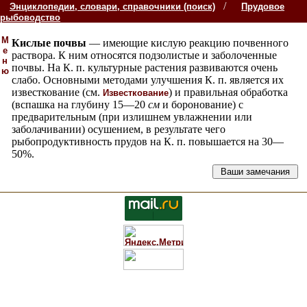
/
Энциклопедии, словари, справочники (поиск)
Прудовое
рыбоводство
М
Кислые почвы
— имеющие кислую реакцию почвенного
е
раствора. К ним относятся подзолистые и заболоченные
н
почвы. На К. п. культурные растения развиваются очень
ю
слабо. Основными методами улучшения К. п. является их
известкование (см.
) и правильная обработка
Известкование
(вспашка на глубину 15—20
см
и боронование) с
предварительным (при излишнем увлажнении или
заболачивании) осушением, в результате чего
рыбопродуктивность прудов на К. п. повышается на 30—
50%.