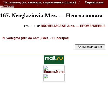
/
Энциклопедии, словари, справочники (поиск)
Справочник
растений
167. Neoglaziovia
Mez. —
Неоглазиовия
см. также
BROMELIACEAE
Juss. —
БРОМЕЛИЕВЫЕ
N. variegata
(Arr. da Cam.) Mez. -
Н. пестрая