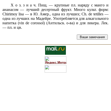
Х о з. з н а ч. Пищ. — крупные пл. наряду с манго и
ананасом — лучший десертный фрукт. Много культ. форм:
Chirimoy lisa — в Ю. Амер., одна из лучших; Ch. de tetilles —
одна из лучших на Мадейре. Употребляется для алкагольного
напитка (vin de corossol) (Антильск. о-ва) и для ликера. Лек.
— пл. и цв.