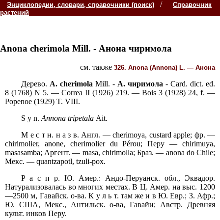
/
Энциклопедии, словари, справочники (поиск)
Справочник
растений
Anona cherimola
Mill. -
Анона чиримола
см. также
326. Anona (Annona)
L. —
Анона
Дерево.
A. cherimola
Mill. -
А. чиримола
- Card. dict. ed.
8 (1768) N 5. — Correa II (1926) 219. — Bois 3 (1928) 24, f. —
Popenoe (1929) T. VIII.
S y n.
Annona tripetala
Ait.
М е с т н. н а з в. Англ. — cherimoya, custard apple; фр. —
chirimolier, anone, cherimolier du Pérou; Перу — chirimuya,
masasamba; Аргент. — masa, chirimolla; Браз. — anona do Chile;
Мекс. — quantzapotl, tzuli-pox.
P а с п р. Ю. Амер.: Андо-Перуанск. обл., Эквадор.
Натурализовалась во многих местах. В Ц. Амер. на выс. 1200
—2500 м, Гавайск. о-ва. К у л ь т. там же и в Ю. Евр.; З. Афр.;
Ю. США, Мекс., Антильск. о-ва, Гавайи; Австр. Древняя
культ. инков Перу.