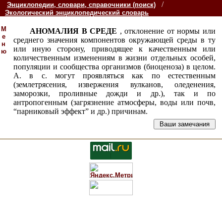
/
Энциклопедии, словари, справочники (поиск)
Экологический энциклопедический словарь
М
АНОМАЛИЯ В СРЕДЕ
, отклонение от нормы или
е
среднего значения компонентов окружающей среды в ту
н
или иную сторону, приводящее к качественным или
ю
количественным изменениям в жизни отдельных особей,
популяции и сообщества организмов (биоценоза) в целом.
А. в с. могут проявляться как по естественным
(землетрясения, извержения вулканов, оледенения,
заморозки, проливные дожди и др.), так и по
антропогенным (загрязнение атмосферы, воды или почв,
“парниковый эффект” и др.) причинам.