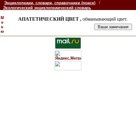
/
Энциклопедии, словари, справочники (поиск)
Экологический энциклопедический словарь
М
АПАТЕТИЧЕСКИЙ ЦВЕТ ,
обманывающий цвет.
е
н
ю