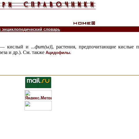
й энциклопедический словарь
us — кислый и
...
фит(ы)
],
растения, предпочитающие кислые 
еза и др.). См. также
.
Ацидофилы