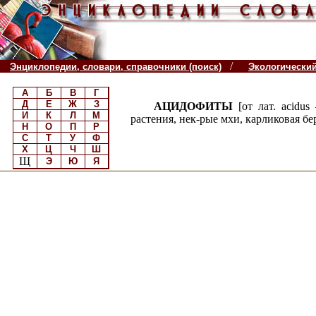
/
Энциклопедии, словари, справочники (поиск)
Экологически
А
Б
В
Г
Д
Е
Ж
З
АЦИДОФИТЫ
[от лат. acid
И
К
Л
М
растения, нек-рые мхи, карликовая бер
Н
О
П
Р
С
Т
У
Ф
Х
Ц
Ч
Ш
Щ
Э
Ю
Я