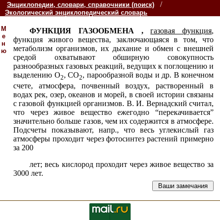
/
Энциклопедии, словари, справочники (поиск)
Экологический энциклопедический словарь
М
ФУНКЦИЯ ГАЗООБМЕНА ,
газовая функция
,
е
функция живого вещества, заключающаяся в том, что
н
метаболизм организмов, их дыхание и обмен с внешней
ю
средой охватывают обширную совокупность
разнообразных газовых реакций, ведущих к поглощению и
выделению О
, СО
, парообразной воды и др. В конечном
2
2
счете, атмосфера, почвенный воздух, растворенный в
водах рек, озер, океанов и морей, в своей истории связаны
с газовой функцией организмов. В. И. Вернадский считал,
что через живое вещество ежегодно “перекачивается”
значительно больше газов, чем их содержится в атмосфере.
Подсчеты показывают, напр., что весь углекислый газ
атмосферы проходит через фотосинтез растений примерно
за 200
лет; весь кислород проходит через живое вещество за
3000 лет.