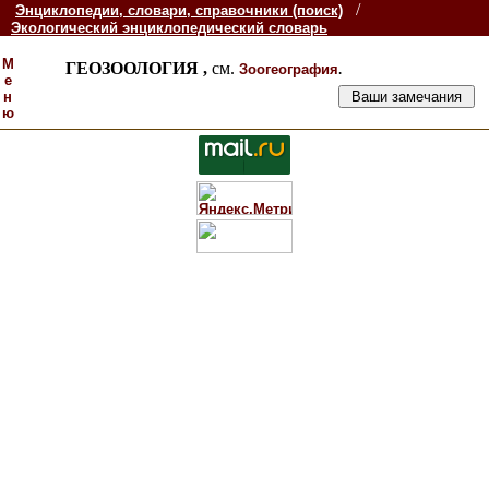
/
Энциклопедии, словари, справочники (поиск)
Экологический энциклопедический словарь
М
ГЕОЗООЛОГИЯ ,
см.
.
Зоогеография
е
н
ю