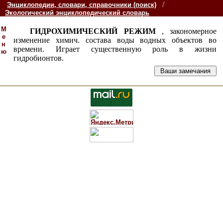
/
Энциклопедии, словари, справочники (поиск)
Экологический энциклопедический словарь
М
ГИДРОХИМИЧЕСКИЙ РЕЖИМ
, закономерное
е
изменение химич. состава воды водных объектов во
н
времени. Играет существенную роль в жизни
ю
гидробионтов.