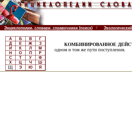
/
Энциклопедии, словари, справочники (поиск)
Экологически
А
Б
В
Г
Д
Е
Ж
З
КОМБИНИРОВАННОЕ ДЕЙСТ
И
К
Л
М
одном и том же пути поступления.
Н
О
П
Р
С
Т
У
Ф
Х
Ц
Ч
Ш
Щ
Э
Ю
Я