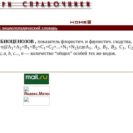
й энциклопедический словарь
БИОЦЕНОЗОВ ,
показатель флористич. и фаунистич. сходства
+n)]/A
+A
+В
+В
+С
+С
+...+N
+N
),гдеA
,
A
, В
, B
, C
, С
1
2
1
2
1
2
1
2
1
2
1
2
1
х;
а, b, с..., п
— количество “общих” особей тех же видов.