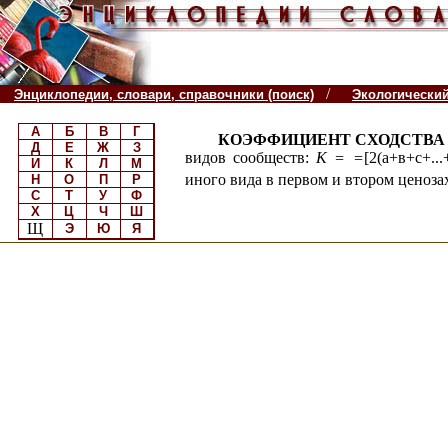
/
Энциклопедии, словари, справочники (поиск)
Экологически
А
Б
В
Г
КОЭФФИЦИЕНТ СХОДСТВА 
Д
Е
Ж
З
видов сообществ:
К = =
[2(а+в+с+...
И
К
Л
М
иного вида в первом и втором ценоза
Н
О
П
Р
С
Т
У
Ф
Х
Ц
Ч
Ш
Щ
Э
Ю
Я