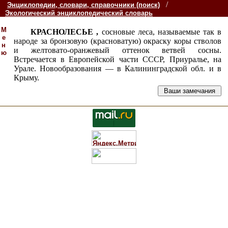
/
Энциклопедии, словари, справочники (поиск)
Экологический энциклопедический словарь
М
КРАСНОЛЕСЬЕ ,
сосновые леса, называемые так в
е
народе за бронзовую (красноватую) окраску коры стволов
н
и желтовато-оранжевый оттенок ветвей сосны.
ю
Встречается в Европейской части СССР, Приуралье, на
Урале. Новообразования — в Калининградской обл. и в
Крыму.