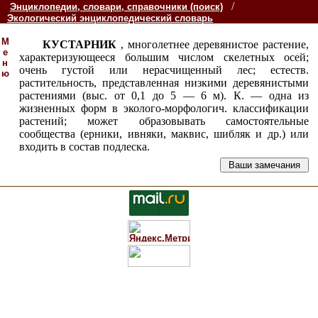
/
Энциклопедии, словари, справочники (поиск)
Экологический энциклопедический словарь
М
КУСТАРНИК
, многолетнее деревянистое растение,
е
характеризующееся большим числом скелетных осей;
н
очень густой или нерасчищенный лес; естеств.
ю
растительность, представленная низкими деревянистыми
растениями (выс. от 0,1 до 5 — 6 м). К. — одна из
жизненных форм в эколого-морфологич. классификации
растений; может образовывать самостоятельные
сообщества (ерники, ивняки, маквис, шибляк и др.) или
входить в состав подлеска.