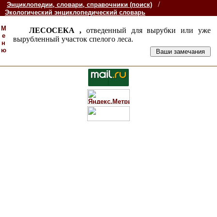
/
Энциклопедии, словари, справочники (поиск)
Экологический энциклопедический словарь
М
ЛЕСОСЕКА ,
отведенный для вырубки или уже
е
вырубленный участок спелого леса.
н
ю