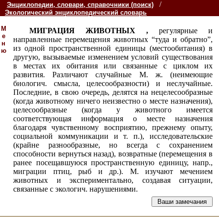
/
Энциклопедии, словари, справочники (поиск)
Экологический энциклопедический словарь
М
МИГРАЦИЯ ЖИВОТНЫХ ,
регулярные и
е
направленные перемещения животных “туда и обратно”,
н
из одной пространственной единицы (местообитания) в
ю
другую, вызываемые изменением условий существования
в местах их обитания или связанные с циклом их
развития. Различают случайные М. ж. (неимеющие
биологич. смысла, целесообразности) и неслучайные.
Последние, в свою очередь, делятся на нецелесообразные
(когда животному ничего неизвестно о месте назначения),
целесообразные (когда у животного имеется
соответствующая информация о месте назначения
благодаря чувственному восприятию, прежнему опыту,
социальной коммуникации и т. п.), исследовательские
(крайне разнообразные, но всегда с сохранением
способности вернуться назад), возвратные (перемещения в
ранее посещавшуюся пространственную единицу, напр.,
миграции птиц, рыб и др.). М. изучают мечением
животных и экспериментально, создавая ситуации,
связанные с экологич. нарушениями.