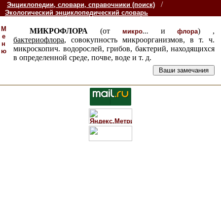
/
Энциклопедии, словари, справочники (поиск)
Экологический энциклопедический словарь
М
МИКРОФЛОРА
(от
...
и
) ,
микро
флора
е
бактериофлора
, совокупность микроорганизмов, в т. ч.
н
микроскопич. водорослей, грибов, бактерий, находящихся
ю
в определенной среде, почве, воде и т. д.