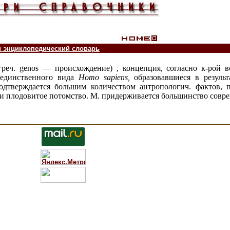
й энциклопедический словарь
греч. genos — происхождение) , концепция, согласно к-рой 
 единственного вида
Homo sapiens
,
образовавшиеся в результ
одтверждается большим количеством антропологич. фактов, 
ии плодовитое потомство. М. придерживается большинство совр