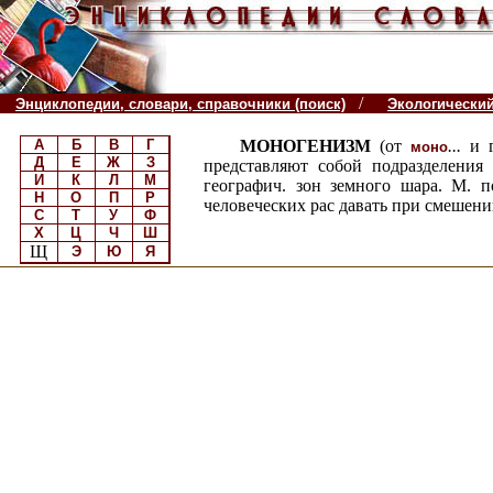
/
Энциклопедии, словари, справочники (поиск)
Экологически
А
Б
В
Г
МОНОГЕНИЗМ
(от
...
и 
моно
Д
Е
Ж
З
представляют собой подразделения
И
К
Л
М
географич. зон земного шара. М. п
Н
О
П
Р
человеческих рас давать при смешен
С
Т
У
Ф
Х
Ц
Ч
Ш
Щ
Э
Ю
Я