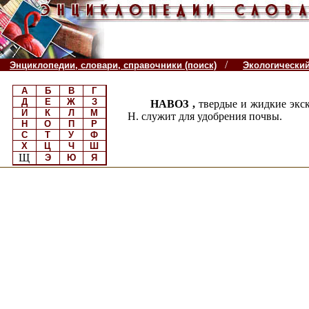
/
Энциклопедии, словари, справочники (поиск)
Экологически
А
Б
В
Г
Д
Е
Ж
З
НАВОЗ ,
твердые и жидкие экс
И
К
Л
М
Н. служит для удобрения почвы.
Н
О
П
Р
С
Т
У
Ф
Х
Ц
Ч
Ш
Щ
Э
Ю
Я