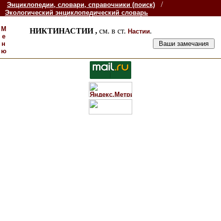
/
Энциклопедии, словари, справочники (поиск)
Экологический энциклопедический словарь
М
НИКТИНАСТИИ ,
см. в ст.
.
Настии
е
н
ю