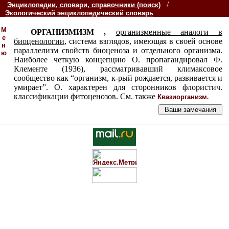
/
Энциклопедии, словари, справочники (поиск)
Экологический энциклопедический словарь
М
ОРГАНИЗМИЗМ ,
организменные аналоги в
е
биоценологии
, система взглядов, имеющая в своей основе
н
параллелизм свойств биоценоза и отдельного организма.
ю
Наиболее четкую концепцию О. пропагандировал Ф.
Клементе (1936), рассматривавший климаксовое
сообщество как “организм, к-рый рождается, развивается и
умирает”. О. характерен для сторонников флористич.
классификации фитоценозов. См. также
.
Квазиорганизм