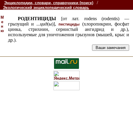
/
Энциклопедии, словари, справочники (поиск)
Экологический энциклопедический словарь
М
РОДЕНТИЦИДЫ
[от лат. rodens (rodentis) —
е
грызущий и
...
цид
(ы)],
(хлоропикрин, фосфат
пестициды
н
цинка, стрихнин, сернистый ангидрид и др.),
ю
используемые для уничтожения грызунов (мышей, крыс и
др.).