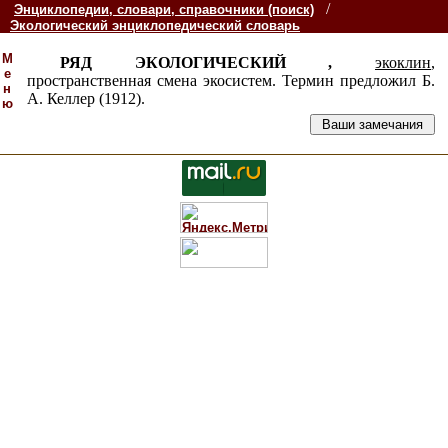
/
Энциклопедии, словари, справочники (поиск)
Экологический энциклопедический словарь
М
РЯД ЭКОЛОГИЧЕСКИЙ ,
экоклин
,
е
пространственная смена экосистем. Термин предложил Б.
н
А. Келлер (1912).
ю