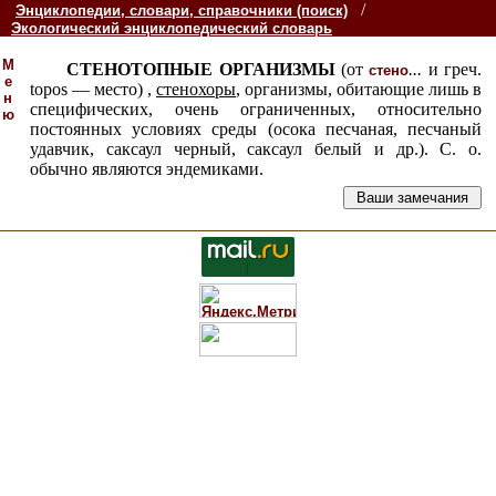
/
Энциклопедии, словари, справочники (поиск)
Экологический энциклопедический словарь
М
СТЕНОТОПНЫЕ ОРГАНИЗМЫ
(от
...
и греч.
стено
е
topos — место) ,
стенохоры
, организмы, обитающие лишь в
н
специфических, очень ограниченных, относительно
ю
постоянных условиях среды (осока песчаная, песчаный
удавчик, саксаул черный, саксаул белый и др.). С. о.
обычно являются эндемиками.