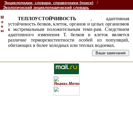
/
Энциклопедии, словари, справочники (поиск)
Экологический энциклопедический словарь
М
ТЕПЛОУСТОЙЧИВОСТЬ
, адаптивная
е
устойчивость белков, клеток, органов и целых организмов
н
к экстремальным положительным темп-рам. Следствием
ю
адаптивного изменения Т. белков и клеток является
различие терморезистентности особей из популяций,
обитающих в более холодных или теплых водоемах.