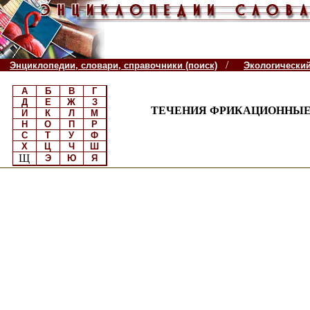
/
Энциклопедии, словари, справочники (поиск)
Экологически
А
Б
В
Г
Д
Е
Ж
З
ТЕЧЕНИЯ ФРИКАЦИОННЫЕ
И
К
Л
М
Н
О
П
Р
С
Т
У
Ф
Х
Ц
Ч
Ш
Щ
Э
Ю
Я