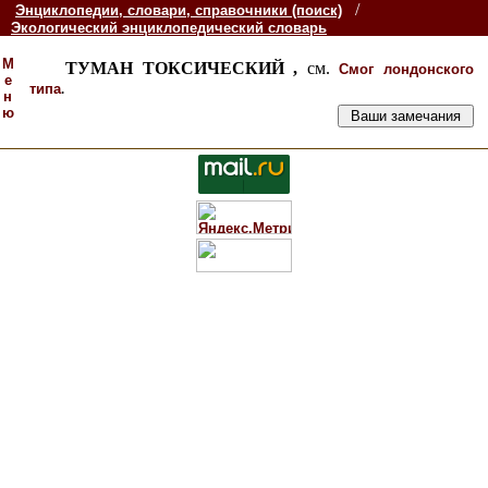
/
Энциклопедии, словари, справочники (поиск)
Экологический энциклопедический словарь
М
ТУМАН ТОКСИЧЕСКИЙ ,
см.
Смог лондонского
е
.
типа
н
ю