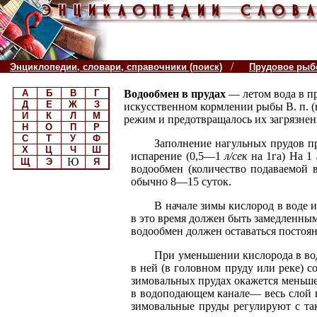
/
Энциклопедии, словари, справочники (поиск)
Прудовое рыб
А
Б
В
Г
Водообмен в прудах
— летом вода в п
Д
Е
Ж
З
искусственном кормлении рыбы В. п. 
И
К
Л
М
режим и предотвращалось их загрязнен
Н
О
П
Р
С
Т
У
Ф
Заполнение нагульных прудов пр
Х
Ц
Ч
Ш
испарение (0,5—1
л/сек
на 1га) На 1
Ю
Щ
Э
Я
водообмен (количество подаваемой 
обычно 8—15 суток.
В начале зимы кислород в воде 
в это время должен быть замедленным 
водообмен должен оставаться постоян
При уменьшении кислорода в вод
в ней (в головном пруду или реке) 
зимовальных прудах окажется меньш
в водоподающем канале— весь слой 
зимовальные пруды регулируют с та