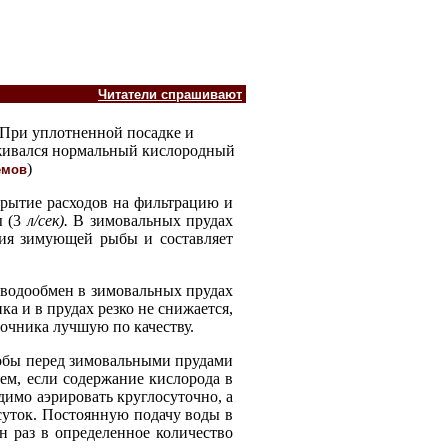
Читатели спрашивают
 При уплотненной посадке и
рживался нормальный кислородный
)
емов
крытие расходов на фильтрацию и
ы (3
л/сек
).
В зимовальных прудах
ния зимующей рыбы и составляет
у водообмен в зимовальных прудах
ка и в прудах резко не снижается,
точника лучшую по качеству.
тобы перед зимовальными прудами
тем, если содержание кислорода в
димо аэрировать круглосуточно, а
суток. Постоянную подачу воды в
н раз в определенное количество