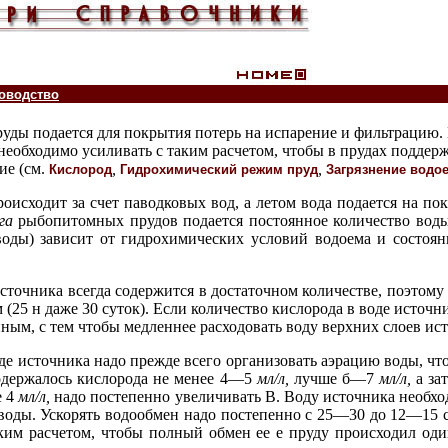
оводство
руды подается для покрытия потерь на испарение и фильтрацию.
(необходимо усиливать с таким расчетом, чтобы в прудах подде
ие (см.
,
,
Кислород
Гидрохимический режим пруд
Загрязнение водо
оисходит за счет паводковых вод, а летом вода подается на по
га
рыбопитомных прудов подается постоянное количество вод
воды) зависит от гидрохимических условий водоема и состоя
источника всегда содержится в достаточном количестве, поэтом
(25 н даже 30 суток). Если количество кислорода в воде источни
ным, с тем чтобы медленнее расходовать воду верхних слоев ис
е источника надо прежде всего организовать аэрацию воды, ч
содержалось кислорода не менее 4—5
мл/л
,
лучше б—7
мл/л
,
а за
е 4
мл/л
,
надо постепенно увеличивать В. Воду источника необхо
воды. Ускорять водообмен надо постепенно с 25—30 до 12—15 
ким расчетом, чтобы полный обмен ее е пруду происходил оди