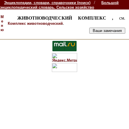
/
Энциклопедии, словари, справочники (поиск)
Большой
энциклопедический словарь. Сельское хозяйство
М
ЖИВОТНОВОДЧЕСКИЙ КОМПЛЕКС ,
см.
е
.
Комплекс животноводческий
н
ю